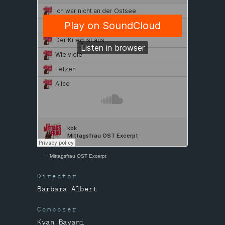
kbk
·
Mittagsfrau OST Excerpt
Director
Barbara Albert
Composer
Kyan Bayani